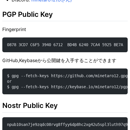
PGP Public Key
Fingerprint
0878 3CD7 C6F5 3940 6712  BD4B 6240 7CA4 5925 BE7A
GitHub,Keybaseから公開鍵を入手することができます
$ gpg --fetch-keys https://github.com/minetaro12.gpg
or
$ gpg --fetch-keys https://keybase.io/minetaro12/pgp_
Nostr Public Key
npub10san7je9zqdc08rvg8ffyy6dp8hc2xg42u5spl3luth97q9k