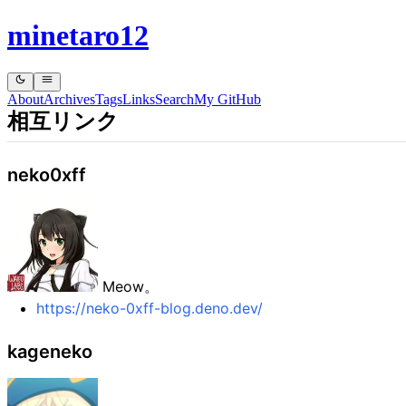
minetaro12
About
Archives
Tags
Links
Search
My GitHub
相互リンク
neko0xff
Meow。
https://neko-0xff-blog.deno.dev/
kageneko