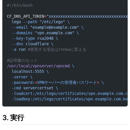
#!/bin/bash
CF_DNS_API_TOKEN
=
"xxxxxxxxxxxxxxxxxxxxxxxxxxxxxxxxxxx
  lego
 --path
 "/etc/lego"
 \
  --email
 "example@example.com"
 \
  --domains
 "vpn.example.com"
 \
  --key-type
 rsa2048
 \
  --dns
 cloudflare
 \
  -a
 run
 #更新する場合はrenewに変える
#証明書のセット
/usr/local/vpnserver/vpncmd
 \
  localhost:5555
 \
  -server
 \
  -password:
<
VPNサーバーの管理者パスワード
>
 \
  -cmd
 servercertset
 \
  -loadcert:/etc/lego/certificates/vpn.example.com.cr
  -loadkey:/etc/lego/certificates/vpn.example.com.key
3. 実行