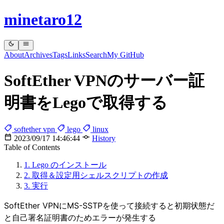
minetaro12
About
Archives
Tags
Links
Search
My GitHub
SoftEther VPNのサーバー証
明書をLegoで取得する
softether vpn
lego
linux
2023/09/17 14:46:44
History
Table of Contents
1. Lego のインストール
2. 取得＆設定用シェルスクリプトの作成
3. 実行
SoftEther VPNにMS-SSTPを使って接続すると初期状態だ
と自己署名証明書のためエラーが発生する