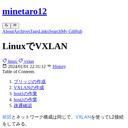
minetaro12
About
Archives
Tags
Links
Search
My GitHub
LinuxでVXLAN
linux
vxlan
2024/01/01 22:31:12
History
Table of Contents
ブリッジの作成
VXLANの作成
host1の作業
host2の作業
疎通確認
前回
とネットワーク構成は同じで、
VXLAN
を使ってL2接続
をしてみる。