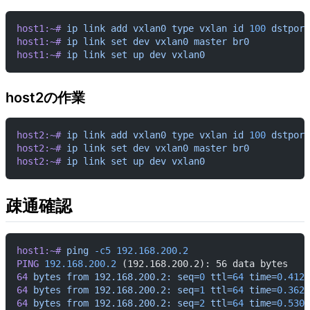
host1:~#
 ip
 link
 add
 vxlan0
 type
 vxlan
 id
 100
 dstport
host1:~#
 ip
 link
 set
 dev
 vxlan0
 master
 br0
host1:~#
 ip
 link
 set
 up
 dev
 vxlan0
host2の作業
host2:~#
 ip
 link
 add
 vxlan0
 type
 vxlan
 id
 100
 dstport
host2:~#
 ip
 link
 set
 dev
 vxlan0
 master
 br0
host2:~#
 ip
 link
 set
 up
 dev
 vxlan0
疎通確認
host1:~#
 ping
 -c5
 192.168.200.2
PING
 192.168.200.2
 (192.168.200.2): 56 data bytes
64
 bytes
 from
 192.168.200.2:
 seq=
0
 ttl=
64
 time=
0.412
 
64
 bytes
 from
 192.168.200.2:
 seq=
1
 ttl=
64
 time=
0.362
 
64
 bytes
 from
 192.168.200.2:
 seq=
2
 ttl=
64
 time=
0.530
 