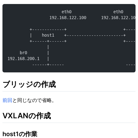
                      eth0                 eth0
                 192.168.122.100      192.168.122.101
         +-------------+                       +-----
         |    host1    +-----------------------+    h
         +------+------+                       +-----
                |                                    
     br0        |                                    
192.168.200.1   |                                    
          ------+------                         -----
ブリッジの作成
前回
と同じなので省略。
VXLANの作成
host1の作業