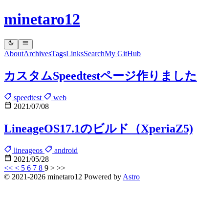
minetaro12
About
Archives
Tags
Links
Search
My GitHub
カスタムSpeedtestページ作りました
speedtest
web
2021/07/08
LineageOS17.1のビルド（XperiaZ5)
lineageos
android
2021/05/28
<<
<
5
6
7
8
9
>
>>
© 2021-2026 minetaro12 Powered by
Astro