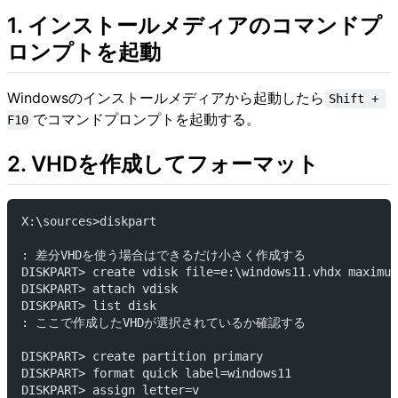
1. インストールメディアのコマンドプ
ロンプトを起動
Windowsのインストールメディアから起動したら
Shift + 
でコマンドプロンプトを起動する。
F10
2. VHDを作成してフォーマット
X:\sources>diskpart
: 差分VHDを使う場合はできるだけ小さく作成する
DISKPART> create vdisk file=e:\windows11.vhdx maximum
DISKPART> attach vdisk
DISKPART> list disk
: ここで作成したVHDが選択されているか確認する
DISKPART> create partition primary
DISKPART> format quick label=windows11
DISKPART> assign letter=v