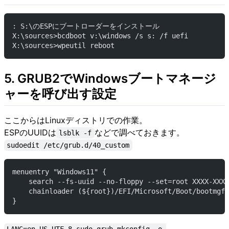
: S:\のESPにブートローダーをインストール
X:\sources>bcdboot v:\windows /s s: /f uefi
X:\sources>wpeutil reboot
5. GRUB2でWindowsブートマネージ
ャーを呼び出す設定
ここからはLinuxディストリでの作業。
ESPのUUIDは
などで調べておきます。
lsblk -f
sudoedit /etc/grub.d/40_custom
menuentry "Windows11" {
    search --fs-uuid --no-floppy --set=root XXXX-XXXX
    chainloader (${root})/EFI/Microsoft/Boot/bootmgfw
}
LANG=en_US.UTF-8 sudo grub-mkconfig -o 