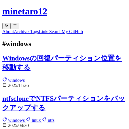
minetaro12
About
Archives
Tags
Links
Search
My GitHub
#windows
Windowsの回復パーティション位置を
移動する
windows
2025/11/26
ntfscloneでNTFSパーティションをバッ
クアップする
windows
linux
ntfs
2025/04/30